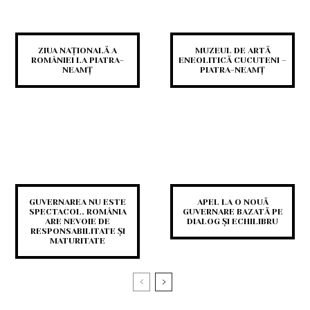
ZIUA NAȚIONALĂ A
MUZEUL DE ARTĂ
ROMÂNIEI LA PIATRA-
ENEOLITICĂ CUCUTENI –
NEAMȚ
PIATRA-NEAMȚ
GUVERNAREA NU ESTE
APEL LA O NOUĂ
SPECTACOL. ROMÂNIA
GUVERNARE BAZATĂ PE
ARE NEVOIE DE
DIALOG ȘI ECHILIBRU
RESPONSABILITATE ȘI
MATURITATE