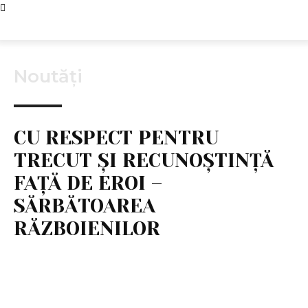
Noutăți
CU RESPECT PENTRU
TRECUT ȘI RECUNOȘTINȚĂ
FAȚĂ DE EROI –
SĂRBĂTOAREA
RĂZBOIENILOR