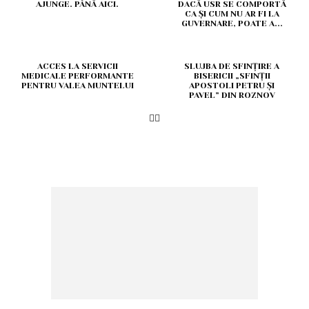
AJUNGE. PÂNĂ AICI.
DACĂ USR SE COMPORTĂ
CA ȘI CUM NU AR FI LA
GUVERNARE, POATE A...
ACCES LA SERVICII
SLUJBA DE SFINȚIRE A
MEDICALE PERFORMANTE
BISERICII „SFINȚII
PENTRU VALEA MUNTELUI
APOSTOLI PETRU ȘI
PAVEL” DIN ROZNOV