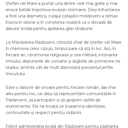
Ștefan cel Mare a purtat una dintre cele mai grele și mai
eroice bătălii împotriva invaziei otomane. Deși înfruntarea
a fost una dramatică, curajul ostașilor moldoveni a rămas
înscris în istorie și în conștiința noastră ca o dovadă de
dăruire totală pentru apărarea gliei străbune.
La Mănăstirea Războieni, ctitorită chiar de Ștefan cel Mare
în memoria celor căzuți, timpul pare că stă în loc. Aici, în
fiecare an, ceremonia religioasă și cea militară, intonarea
imnului, depunerile de coroane și slujbele de pomenire ne
readuc aminte cât de mult datorează prezentul jertfei
trecutului.
Este o datorie de onoare pentru fiecare român, dar mai
ales pentru noi, cei aleși să reprezentăm comunitățile în
Parlament, să participăm și să sprijinim astfel de
evenimente. Ele ne învață ce înseamnă identitate,
continuitate și respect pentru rădăcini.
Felicit administrația locală din Războieni pentru păstrarea