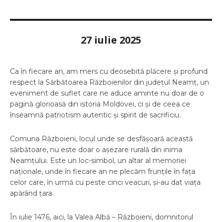
27 iulie 2025
Ca în fiecare an, am mers cu deosebită plăcere și profund
respect la Sărbătoarea Războienilor din județul Neamț, un
eveniment de suflet care ne aduce aminte nu doar de o
pagină glorioasă din istoria Moldovei, ci și de ceea ce
înseamnă patriotism autentic și spirit de sacrificiu.
Comuna Războieni, locul unde se desfășoară această
sărbătoare, nu este doar o așezare rurală din inima
Neamțului. Este un loc-simbol, un altar al memoriei
naționale, unde în fiecare an ne plecăm frunțile în fața
celor care, în urmă cu peste cinci veacuri, și-au dat viața
apărând țara.
În iulie 1476, aici, la Valea Albă – Războieni, domnitorul