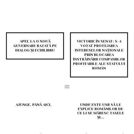
APEL LA O NOUĂ
VICTORIE ÎN SENAT: S-A
GUVERNARE BAZATĂ PE
VOTAT PROTEJAREA
DIALOG ȘI ECHILIBRU
INTERESELOR NAȚIONALE
PRIN BLOCAREA
ÎNSTRĂINĂRII COMPANIILOR
PROFITABILE ALE STATULUI
ROMÂN
AJUNGE. PÂNĂ AICI.
UNDE ESTE USR SĂ LE
EXPLICE ROMÂNILOR DE
CE LI SE MĂRESC TAXELE
ȘI...