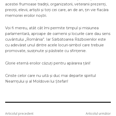
acestei frumoase tradiții, organizatorii, veteranii prezenți,
preoții, elevii, artiștii și toți cei care, an de an, țin vie flacăra
memoriei eroilor noștri.
Voi fi mereu, atât cât îmi permite timpul și misiunea
parlamentară, aproape de oamenii și locurile care dau sens
cuvântului „România”. Iar Sărbătoarea Războienilor este
cu adevărat unul dintre acele locuri-simbol care trebuie
promovate, susținute și păstrate cu sfințenie.
Glorie eternă eroilor căzuți pentru apărarea țării!
Cinste celor care nu uită și duc mai departe spiritul
Neamțului și al Moldovei lui Ștefan!
Articolul precedent
Articolul următor