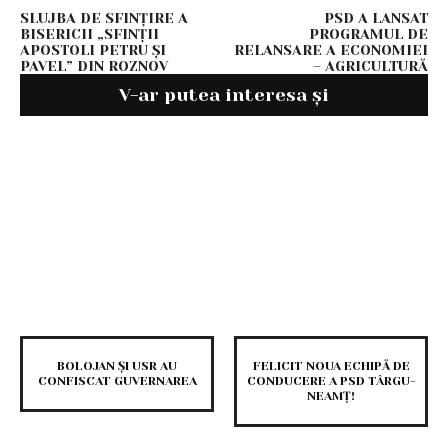
SLUJBA DE SFINȚIRE A
PSD A LANSAT
BISERICII „SFINȚII
PROGRAMUL DE
APOSTOLI PETRU ȘI
RELANSARE A ECONOMIEI
PAVEL” DIN ROZNOV
– AGRICULTURĂ
V-ar putea interesa și
BOLOJAN ȘI USR AU
FELICIT NOUA ECHIPĂ DE
CONFISCAT GUVERNAREA
CONDUCERE A PSD TÂRGU-
NEAMȚ!