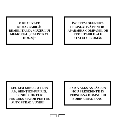
O REALIZARE
ÎNCEPEM OFENSIVA
REMARCABILĂ:
LEGISLATIVĂ PENTRU
REABILITAREA MUZEULUI
APĂRAREA COMPANIILOR
MEMORIAL „CALISTRAT
PROFITABILE ALE
HOGAȘ”
STATULUI ROMÂN
CEL MAI GREU LOT DIN
PSD A ALES ASTĂZI UN
A8, GRINȚIEȘ-PIPIRIG,
NOU PREȘEDINTE ÎN
PRINDE CONTUR:
PERSOANA DOMNULUI
PROGRES MAJOR PENTRU
SORIN GRINDEANU!
AUTOSTRADA UNIRII...