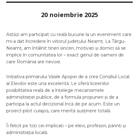
20 noiembrie 2025
Astăzi am participat cu reală bucurie la un eveniment care
mi-a dat încredere în viitorul județului Neamț. La Târgu-
Neamț, am întâlnit tineri sinceri, motivați și dornici să se
implice în comunitatea lor – exact genul de oameni de
care România are nevoie.
Inițiativa primarului Vasile Apopei de a crea Consiliul Local
al Elevilor este una excelentă. Le oferă liceenilor
posibilitatea reală de a înțelege mecanismele
administrației publice, de a formula propuneri și de a
participa la actul decizional încă de pe acum. Este un
proiect-pilot curajos, care merită susținere totală.
Îi felicit pe toți cei implicați – pe elevi, profesori, părinți și
administrația locală.